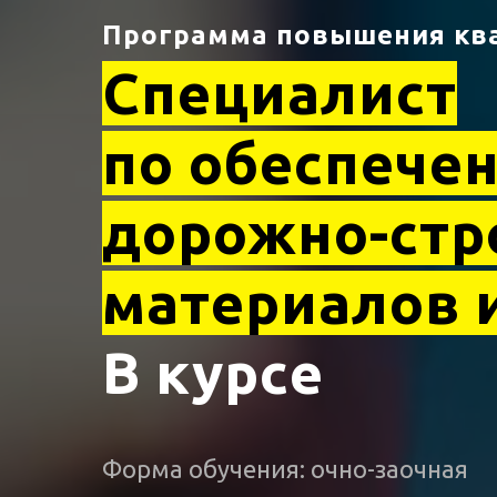
Программа повышения кв
Специалист
по обеспече
дорожно-стр
материалов 
В курсе
50% 
Форма обучения: очно-заочная