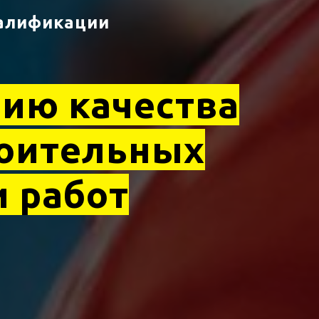
алификации
нию качества
оительных
и работ
практики
|